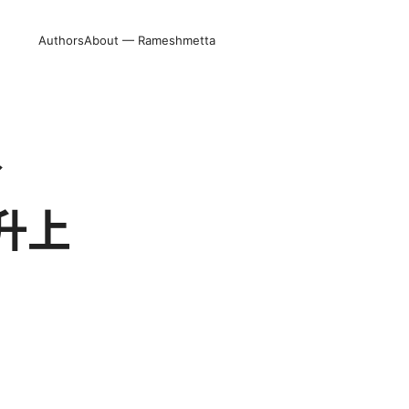
Authors
About — Rameshmetta
了
升上