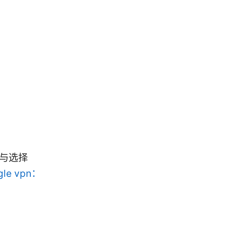
）
断与选择
gle vpn：